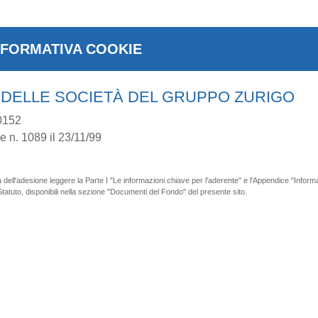
NFORMATIVA COOKIE
 DELLE SOCIETÀ DEL GRUPPO ZURIGO
0152
e n. 1089 il 23/11/99
'adesione leggere la Parte I "Le informazioni chiave per l'aderente" e l'Appendice "Informati
lo Statuto, disponibili nella sezione "Documenti del Fondo" del presente sito.